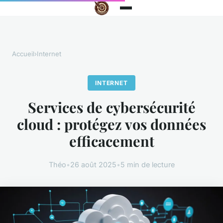
Accueil
›
Internet
INTERNET
Services de cybersécurité
cloud : protégez vos données
efficacement
Théo
•
26 août 2025
•
5 min de lecture