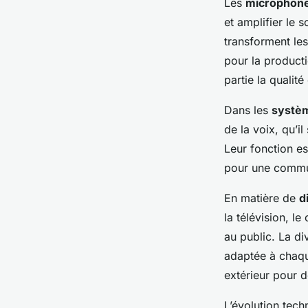
Les
microphon
et amplifier le 
transforment les
pour la product
partie la qualit
Dans les
systè
de la voix, qu’i
Leur fonction es
pour une communi
En matière de
d
la télévision, l
au public. La di
adaptée à chaqu
extérieur pour 
L’évolution tech