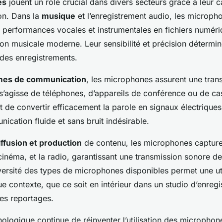
es
jouent un rôle crucial dans divers secteurs grâce à leur c
son. Dans la
musique
et l’enregistrement audio, les microph
 performances vocales et instrumentales en fichiers numéri
ion musicale moderne. Leur sensibilité et précision détermi
é des enregistrements.
mes de communication
, les microphones assurent une trans
l s’agisse de téléphones, d’appareils de conférence ou de c
t de convertir efficacement la parole en signaux électriques
cation fluide et sans bruit indésirable.
iffusion et production
de contenu, les microphones capture
e cinéma, et la radio, garantissant une transmission sonore de
versité des types de microphones disponibles permet une uti
e contexte, que ce soit en intérieur dans un studio d’enreg
des reportages.
nologique continue de réinventer l’utilisation des microphon