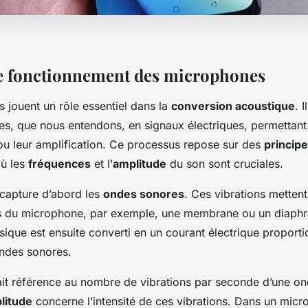
e fonctionnement des microphones
 jouent un rôle essentiel dans la
conversion acoustique
. 
s, que nous entendons, en signaux électriques, permettant 
ou leur amplification. Ce processus repose sur des
princip
ù les
fréquences
et l’
amplitude
du son sont cruciales.
capture d’abord les
ondes sonores
. Ces vibrations mette
es du microphone, par exemple, une membrane ou un diaph
que est ensuite converti en un courant électrique proporti
ondes sonores.
it référence au nombre de vibrations par seconde d’une o
litude
concerne l’intensité de ces vibrations. Dans un mic