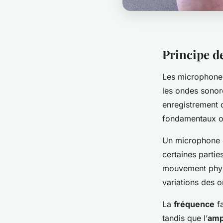
Principe d
Les microphones
les ondes sonore
enregistrement 
fondamentaux o
Un microphone 
certaines parti
mouvement physi
variations des 
La
fréquence
fa
tandis que l’
amp