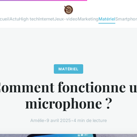
cueil
Actu
High tech
Internet
Jeux-video
Marketing
Matériel
Smartpho
MATÉRIEL
omment fonctionne 
microphone ?
Amélie
•
9 avril 2025
•
4 min de lecture