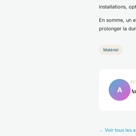
installations, o
En somme, un ent
prolonger la du
Matériel
EC
A
A
← Voir tous les a