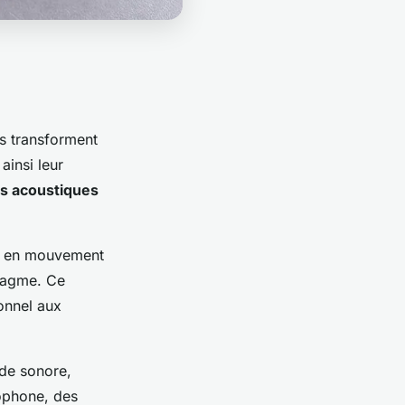
Ils transforment
ainsi leur
es acoustiques
nt en mouvement
ragme. Ce
onnel aux
nde sonore,
rophone, des