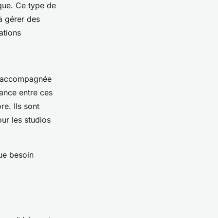
que. Ce type de
à gérer des
ations
ne accompagnée
tance entre ces
e. Ils sont
our les studios
ue besoin