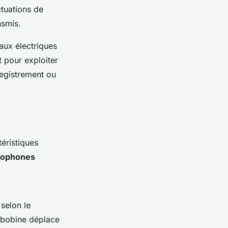
ctuations de
nsmis.
aux électriques
t pour exploiter
registrement ou
éristiques
rophones
selon le
 bobine déplace