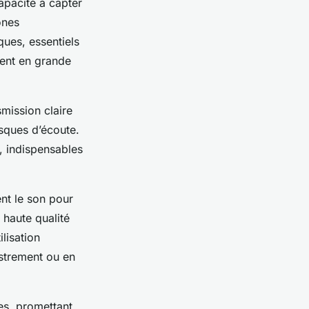
apacité à capter
ones
ques, essentiels
nent en grande
mission claire
asques d’écoute.
, indispensables
nt le son pour
 haute qualité
lisation
istrement ou en
es, promettant