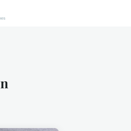
nes
un