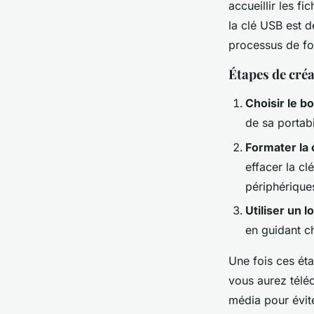
accueillir les f
la clé USB est d
processus de fo
Étapes de cré
Choisir le b
de sa portabil
Formater la 
effacer la c
périphérique
Utiliser un l
en guidant c
Une fois ces éta
vous aurez téléc
média pour évite