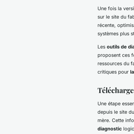
Une fois la vers
sur le site du f
récente, optimis
systèmes plus st
Les
outils de d
proposent ces fo
ressources du f
critiques pour
l
Télécharge
Une étape essent
depuis le site d
mère. Cette info
diagnostic
logic