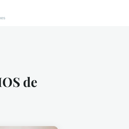
nes
IOS de