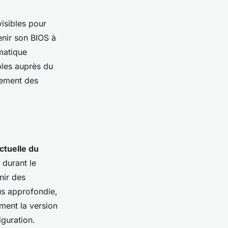
visibles pour
enir son BIOS à
matique
ibles auprès du
nement des
actuelle du
 durant le
nir des
us approfondie,
ement la version
iguration.