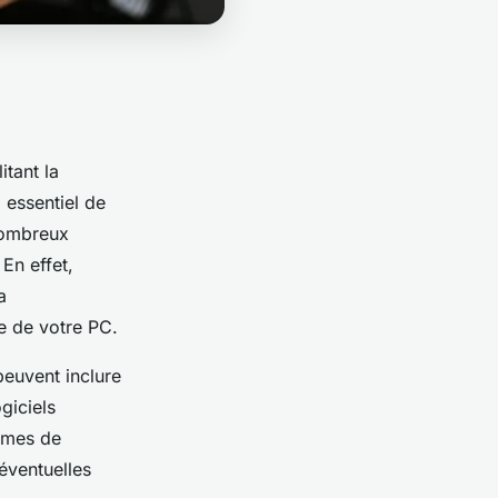
itant la
 essentiel de
nombreux
 En effet,
a
e de votre PC.
peuvent inclure
giciels
ermes de
éventuelles