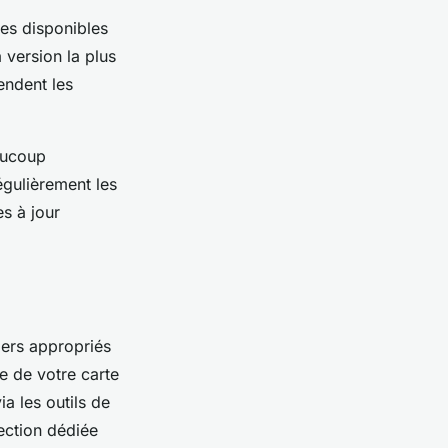
les disponibles
 version la plus
endent les
aucoup
égulièrement les
s à jour
iers appropriés
e de votre carte
a les outils de
section dédiée