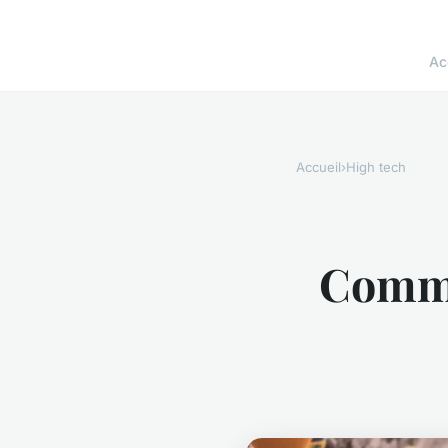
Ac
Accueil
›
High tech
Comme