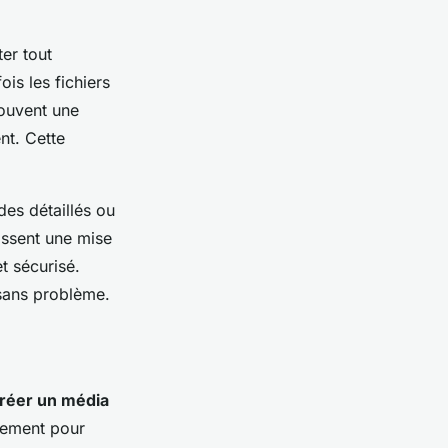
er tout
is les fichiers
souvent une
nt. Cette
des détaillés ou
issent une mise
t sécurisé.
 sans problème.
réer un média
tement pour