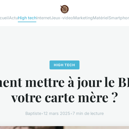
cueil
Actu
High tech
Internet
Jeux-video
Marketing
Matériel
Smartpho
HIGH TECH
nt mettre à jour le B
votre carte mère ?
Baptiste
•
12 mars 2025
•
7 min de lecture