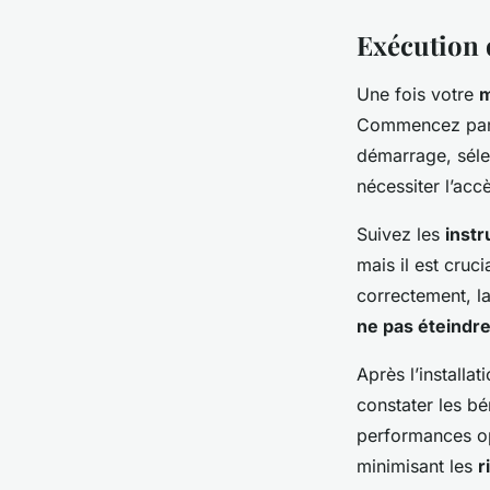
Exécution 
Une fois votre
m
Commencez par c
démarrage, séle
nécessiter l’ac
Suivez les
instr
mais il est cruc
correctement, la
ne pas éteindr
Après l’installa
constater les b
performances op
minimisant les
r