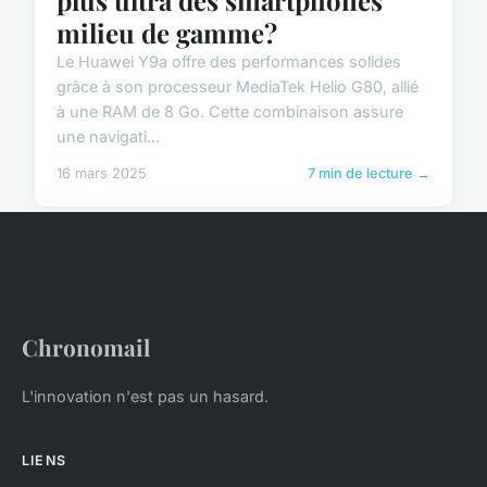
milieu de gamme?
Le Huawei Y9a offre des performances solides
grâce à son processeur MediaTek Helio G80, allié
à une RAM de 8 Go. Cette combinaison assure
une navigati...
16 mars 2025
7 min de lecture →
Chronomail
L'innovation n'est pas un hasard.
LIENS