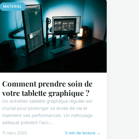
MATÉRIEL
Comment prendre soin de
votre tablette graphique ?
Un entretien tablette graphique régulier est
crucial pour prolonger sa durée de vie et
maintenir ses performances. Un nettoyage
adéquat prévient l'acc...
11 mars 2025
5 min de lecture →