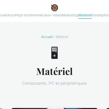
cueil
Actu
High tech
Internet
Jeux-video
Marketing
Matériel
Smartpho
Accueil
› Matériel
🖥️
Matériel
Composants, PC et périphériques