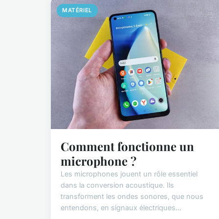
MATÉRIEL
Comment fonctionne un
microphone ?
Les microphones jouent un rôle essentiel
dans la conversion acoustique. Ils
transforment les ondes sonores, que nous
entendons, en signaux électriques...