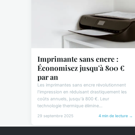
Imprimante sans encre :
Économisez jusqu'à 800 €
par an
Les imprimantes sans encre révolutionnent
l'impression en réduisant drastiquement les
coûts annuels, jusqu'à 800 €. Leur
technologie thermique élimine...
29 septembre 2025
4 min de lecture →