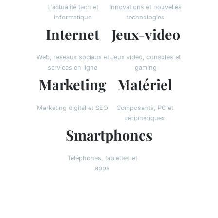
L'actualité tech et
Innovations et nouvelles
informatique
technologies
Internet
Jeux-video
Web, réseaux sociaux et
Jeux vidéo, consoles et
services en ligne
gaming
Marketing
Matériel
Marketing digital et SEO
Composants, PC et
périphériques
Smartphones
Téléphones, tablettes et
apps