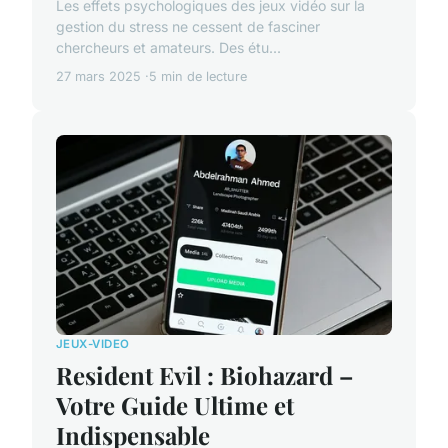
Les effets psychologiques des jeux vidéo sur la
gestion du stress ne cessent de fasciner
chercheurs et amateurs. Des étu...
27 mars 2025
5 min de lecture
JEUX-VIDEO
Resident Evil : Biohazard –
Votre Guide Ultime et
Indispensable