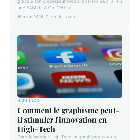
grâce à son processeur MediaTek Helio G80, allié à
une RAM de 8 Go. Cette c...
16 mars 2025
7 min de lecture
HIGH TECH
Comment le graphisme peut-
il stimuler l'innovation en
High-Tech
Dans le secteur High-Tech, le graphisme joue un