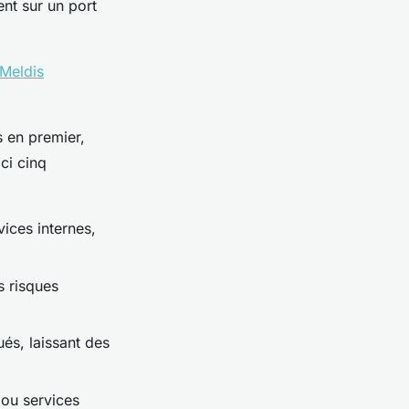
nt sur un port
Meldis
s en premier,
ici cinq
vices internes,
s risques
ués, laissant des
 ou services