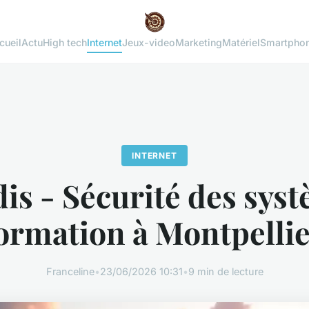
cueil
Actu
High tech
Internet
Jeux-video
Marketing
Matériel
Smartpho
INTERNET
is - Sécurité des sys
ormation à Montpellie
Franceline
•
23/06/2026 10:31
•
9 min de lecture