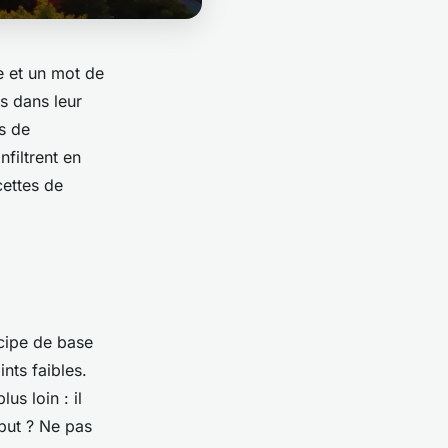
de et un mot de
s dans leur
s de
nfiltrent en
cettes de
cipe de base
ints faibles.
us loin : il
 but ? Ne pas