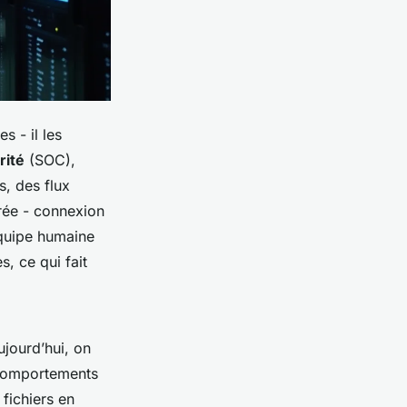
s - il les
rité
(SOC),
s, des flux
rée - connexion
équipe humaine
, ce qui fait
ujourd’hui, on
 comportements
fichiers en