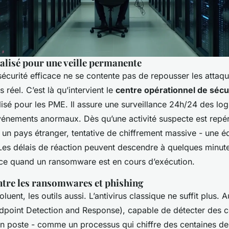
alisé pour une veille permanente
curité efficace ne se contente pas de repousser les attaque
 réel. C’est là qu’intervient le
centre opérationnel de sécu
isé pour les PME. Il assure une surveillance 24h/24 des log
vénements anormaux. Dès qu’une activité suspecte est repé
 un pays étranger, tentative de chiffrement massive - une 
 Les délais de réaction peuvent descendre à quelques minutes
ence quand un ransomware est en cours d’exécution.
ntre les ransomwares et phishing
uent, les outils aussi. L’antivirus classique ne suffit plus. A
dpoint Detection and Response), capable de détecter des
un poste - comme un processus qui chiffre des centaines de 