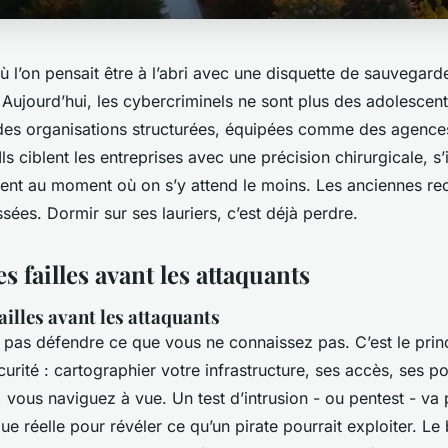
où l’on pensait être à l’abri avec une disquette de sauvegar
Aujourd’hui, les cybercriminels ne sont plus des adolescent
es organisations structurées, équipées comme des agence
s ciblent les entreprises avec une précision chirurgicale, s’i
ppent au moment où on s’y attend le moins. Les anciennes re
sées. Dormir sur ses lauriers, c’est déjà perdre.
es failles avant les attaquants
failles avant les attaquants
pas défendre ce que vous ne connaissez pas. C’est le prin
curité : cartographier votre infrastructure, ses accès, ses po
 vous naviguez à vue. Un test d’intrusion - ou pentest - va pl
ue réelle pour révéler ce qu’un pirate pourrait exploiter. Le