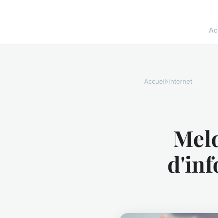
Ac
Accueil
›
Internet
Meld
d'inf