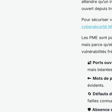
attendre qu’un i
ouvert depuis tr
Pour sécuriser v
cybersécurité M
Les PME sont pa
mais parce qu’e
vulnérabilités f
🔐
Ports ouv
mais béantes
🔑
Mots de p
évidents.
🔄
Défauts d
failles connu
🛡️
Absence d