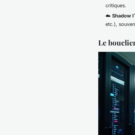
critiques.
☁️
Shadow I
etc.), souven
Le bouclie