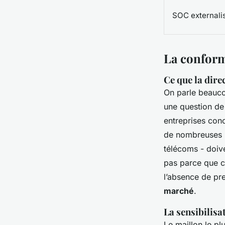
SOC externali
La conform
Ce que la dir
On parle beauco
une question de
entreprises conc
de nombreuses P
télécoms - doiv
pas parce que c’
l’absence de pr
marché
.
La sensibilisa
Le maillon le plu