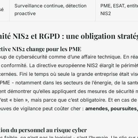
Surveillance continue, détection
PME, ESAT, entit
sé
proactive
NIS2
ité NIS2 et RGPD : une obligation straté
ective NIS2 change pour les PME
up de cybersécurité comme d’une affaire technique. En réali
 conformité. La directive européenne NIS2 élargit le périmè
ernées. Fini le temps où seule la grande entreprise était vis
ME - notamment dans les secteurs de l’énergie, de la sant
ent démontrer qu’elles appliquent des mesures de sécurité 
est « bien », mais parce que c’est obligatoire. Et en cas de
euves de vigilance peut coûter cher :
amendes, poursuites,
tion du personnel au risque cyber
s faible, ce n’est pas le logiciel - c’est l’humain. Un clic sur 