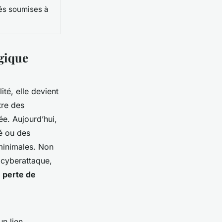
és soumises à
gique
té, elle devient
tre des
ée. Aujourd’hui,
é ou des
minimales. Non
 cyberattaque,
 perte de
un lien