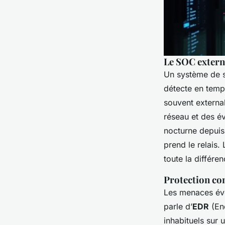
Le SOC extern
Un système de sé
détecte en temps
souvent external
réseau et des é
nocturne depuis
prend le relais.
toute la différ
Protection co
Les menaces évol
parle d’
EDR
(En
inhabituels sur 