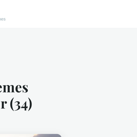
nes
tèmes
r (34)