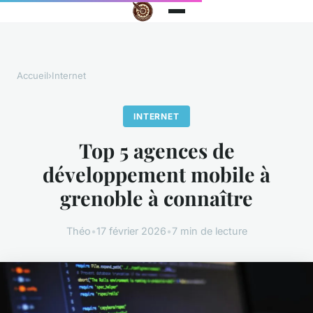
Accueil
›
Internet
INTERNET
Top 5 agences de
développement mobile à
grenoble à connaître
Théo
•
17 février 2026
•
7 min de lecture